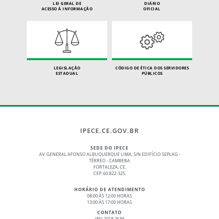
LEI GERAL DE
DIÁRIO
ACESSO À INFORMAÇÃO
OFICIAL
LEGISLAÇÃO
CÓDIGO DE ÉTICA DOS SERVIDORES
ESTADUAL
PÚBLICOS
IPECE.CE.GOV.BR
SEDE DO IPECE
AV. GENERAL AFONSO ALBUQUERQUE LIMA, S/N EDIFÍCIO SEPLAG -
TÉRREO - CAMBEBA
FORTALEZA, CE.
CEP: 60.822-325.
HORÁRIO DE ATENDIMENTO
08:00 ÀS 12:00 HORAS
13:00 ÀS 17:00 HORAS
CONTATO
(85) 2018.2639