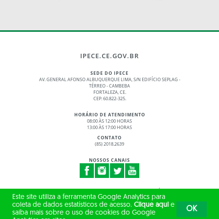
IPECE.CE.GOV.BR
SEDE DO IPECE
AV. GENERAL AFONSO ALBUQUERQUE LIMA, S/N EDIFÍCIO SEPLAG -
TÉRREO - CAMBEBA
FORTALEZA, CE.
CEP: 60.822-325.
HORÁRIO DE ATENDIMENTO
08:00 ÀS 12:00 HORAS
13:00 ÀS 17:00 HORAS
CONTATO
(85) 2018.2639
NOSSOS CANAIS
© 2017 - 2026 – GOVERNO DO ESTADO DO CEARÁ
Este site utiliza a ferramenta Google Analytics para
TODOS OS DIREITOS RESERVADOS
coleta de dados estatísticos de acesso.
Clique aqui
e
OK
saiba mais sobre o uso de cookies do Google