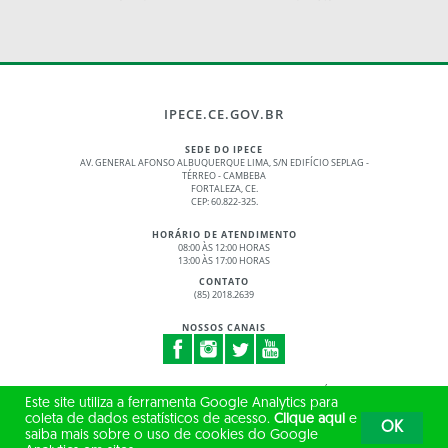
IPECE.CE.GOV.BR
SEDE DO IPECE
AV. GENERAL AFONSO ALBUQUERQUE LIMA, S/N EDIFÍCIO SEPLAG -
TÉRREO - CAMBEBA
FORTALEZA, CE.
CEP: 60.822-325.
HORÁRIO DE ATENDIMENTO
08:00 ÀS 12:00 HORAS
13:00 ÀS 17:00 HORAS
CONTATO
(85) 2018.2639
NOSSOS CANAIS
© 2017 - 2026 – GOVERNO DO ESTADO DO CEARÁ
Este site utiliza a ferramenta Google Analytics para
TODOS OS DIREITOS RESERVADOS
coleta de dados estatísticos de acesso.
Clique aqui
e
OK
saiba mais sobre o uso de cookies do Google