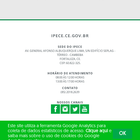
IPECE.CE.GOV.BR
SEDE DO IPECE
AV. GENERAL AFONSO ALBUQUERQUE LIMA, S/N EDIFÍCIO SEPLAG -
TÉRREO - CAMBEBA
FORTALEZA, CE.
CEP: 60.822-325.
HORÁRIO DE ATENDIMENTO
08:00 ÀS 12:00 HORAS
13:00 ÀS 17:00 HORAS
CONTATO
(85) 2018.2639
NOSSOS CANAIS
© 2017 - 2026 – GOVERNO DO ESTADO DO CEARÁ
Este site utiliza a ferramenta Google Analytics para
TODOS OS DIREITOS RESERVADOS
coleta de dados estatísticos de acesso.
Clique aqui
e
OK
saiba mais sobre o uso de cookies do Google