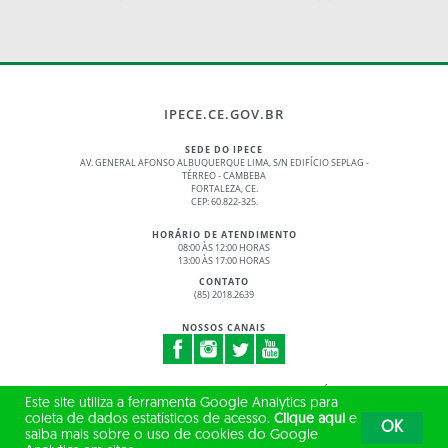
IPECE.CE.GOV.BR
SEDE DO IPECE
AV. GENERAL AFONSO ALBUQUERQUE LIMA, S/N EDIFÍCIO SEPLAG -
TÉRREO - CAMBEBA
FORTALEZA, CE.
CEP: 60.822-325.
HORÁRIO DE ATENDIMENTO
08:00 ÀS 12:00 HORAS
13:00 ÀS 17:00 HORAS
CONTATO
(85) 2018.2639
NOSSOS CANAIS
© 2017 - 2026 – GOVERNO DO ESTADO DO CEARÁ
Este site utiliza a ferramenta Google Analytics para
TODOS OS DIREITOS RESERVADOS
coleta de dados estatísticos de acesso.
Clique aqui
e
OK
saiba mais sobre o uso de cookies do Google